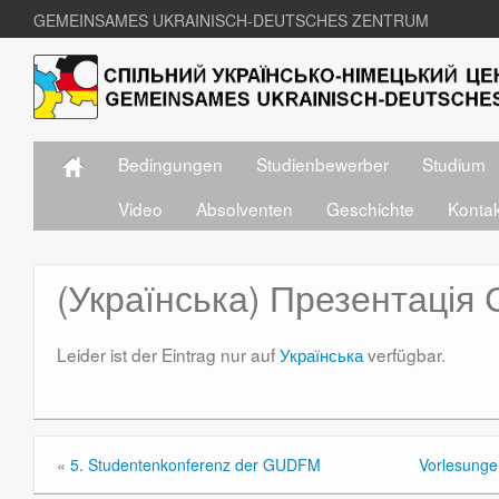
GEMEINSAMES UKRAINISCH-DEUTSCHES ZENTRUM
Bedingungen
Studienbewerber
Studium
Video
Absolventen
Geschichte
Konta
(Українська) Презентаці
Leider ist der Eintrag nur auf
Українська
verfügbar.
«
5. Studentenkonferenz der GUDFM
Vorlesunge